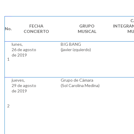
C
FECHA
GRUPO
INTEGRA
No.
CONCIERTO
MUSICAL
MU
lunes,
BIG BANG
26 de agosto
(javier izquierdo)
de 2019
1
jueves,
Grupo de Càmara
29 de agosto
(Sol Carolina Medina)
de 2019
2