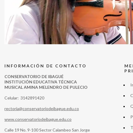
INFORMACIÓN DE CONTACTO
ME
PR
CONSERVATORIO DE IBAGUÉ
INSTITUCIÓN EDUCATIVA TÉCNICA
I
MUSICAL AMINA MELENDRO DE PULECIO
C
Celular: 3142891420
Q
rectoria@conservatoriodeibague.edu.co
P
www.conservatoriodeibague.edu.co
T
Calle 19 No. 9-100 Sector Calambeo San Jorge