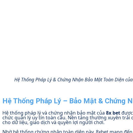
Hệ Thống Pháp Lý & Chứng Nhận Bảo Mật Toàn Diện của
Hệ Thống Pháp Lý – Bảo Mật & Chứng N
Hệ thống pháp lý và chứng nhận bảo mật của
8x bet
được 
chức quản lý uy tín toàn cầu. Nền tảng thường xuyên trải
cho dữ liệu, giao dịch và quyền lợi người chơi.
Nhờ hệ thống chứng nhận toàn diện này, 8xbet mang đến 