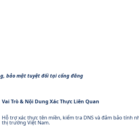
g, bảo mật tuyệt đối tại cổng đăng
Vai Trò & Nội Dung Xác Thực Liên Quan
Hỗ trợ xác thực tên miền, kiểm tra DNS và đảm bảo tính n
thị trường Việt Nam.