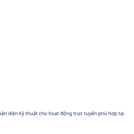
hận diện kỹ thuật cho hoạt động trực tuyến phù hợp tại