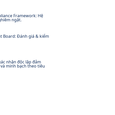
pliance Framework: Hệ
ghiêm ngặt.
t Board: Đánh giá & kiểm
xác nhận độc lập đảm
và minh bạch theo tiêu