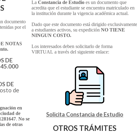
La
Constancia de Estudio
es un documento que
OS
acredita que el estudiante se encuentra matriculado en
la institución durante la vigencia académica actual.
un documento
Dado que este documento está dirigido exclusivament
btenidas por el
a estudiantes activos, su expedición
NO TIENE
NINGUN COSTO.
DE NOTAS
Los interesados deben solicitarlo de forma
nto.
VIRTUAL a través del siguiente enlace:
S DE
45.000
S DE
costo de
ignación en
a ciudad de
Solicita Constancia de Estudio
01281647
.
No se
as de otras
OTROS TRÁMITES