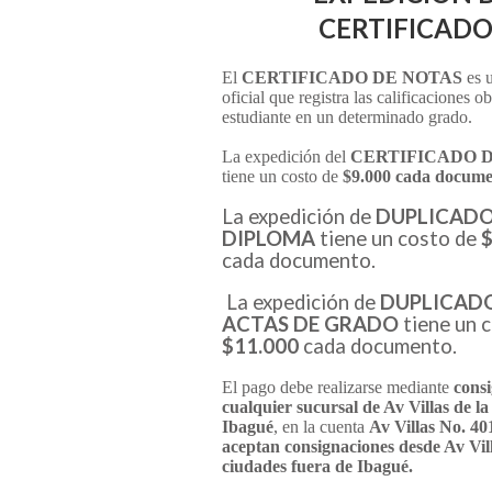
CERTIFICAD
El
CERTIFICADO DE NOTAS
es 
oficial que registra las calificaciones o
estudiante en un determinado grado.
La expedición del
CERTIFICADO 
tiene un costo de
$9.000 cada docume
La expedición de
DUPLICADO
DIPLOMA
tiene un costo de
$
cada documento.
La expedición de
DUPLICADO
ACTAS DE GRADO
tiene un 
$11.000
cada documento.
El pago debe realizarse mediante
cons
cualquier sucursal de Av Villas de l
Ibagué
, en la cuenta
Av Villas No. 4
aceptan consignaciones desde Av Vill
ciudades fuera de Ibagué.