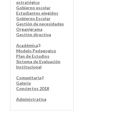
estratégico
Gobierno escolar
Estudiantes elegidos
Gobierno Escolar
e
Gestión de necesidades
Organigrama
Gestión directiva
Académica
3
Modelo Pedagogico
Plan de Estudios
Sistema de Evaluación
Institucional
Comunitaria
2
Galería
Conciertos 2018
Administrativa