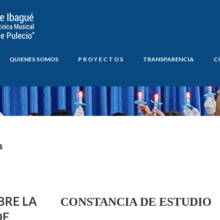
QUIENES SOMOS
P R O Y E C T O S
TRANSPARENCIA
C
s
BRE LA
CONSTANCIA DE ESTUDIO
DE