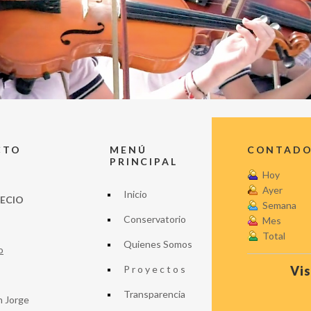
CTO
MENÚ
CONTADOR
PRINCIPAL
Hoy
Ayer
Inicio
LECIO
Semana
Conservatorio
Mes
Total
Quienes Somos
o
P r o y e c t o s
Vis
Transparencia
n Jorge