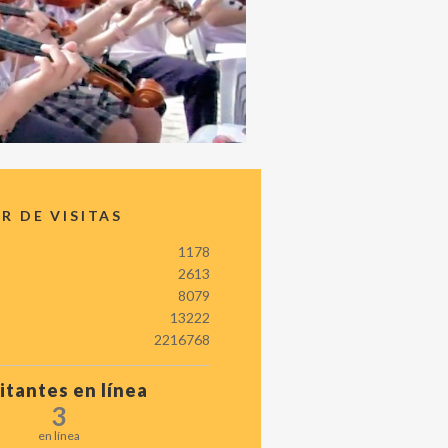
 DE VISITAS
1178
2613
8079
13222
2216768
itantes en línea
3
en línea