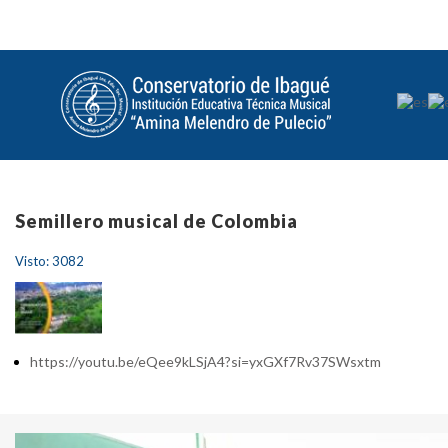
Semillero musical de Colombia
Visto: 3082
https://youtu.be/eQee9kLSjA4?si=yxGXf7Rv37SWsxtm