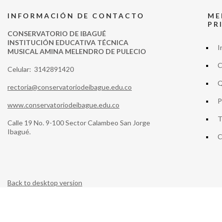
INFORMACIÓN DE CONTACTO
ME
PR
CONSERVATORIO DE IBAGUÉ
INSTITUCIÓN EDUCATIVA TÉCNICA
I
MUSICAL AMINA MELENDRO DE PULECIO
C
Celular: 3142891420
Q
rectoria@conservatoriodeibague.edu.co
P
www.conservatoriodeibague.edu.co
T
Calle 19 No. 9-100 Sector Calambeo San Jorge
Ibagué.
C
Back to desktop version