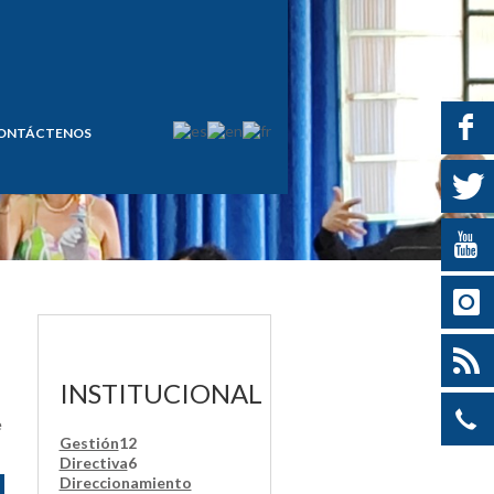
ONTÁCTENOS
INSTITUCIONAL
e
Gestión
12
Directiva
6
Direccionamiento