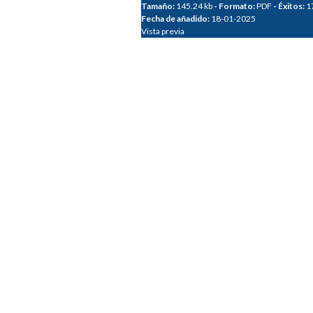
Tamaño:
145.24 kb
- Formato:
PDF
- Éxitos:
1
Fecha de añadido:
18-01-2025
Vista previa