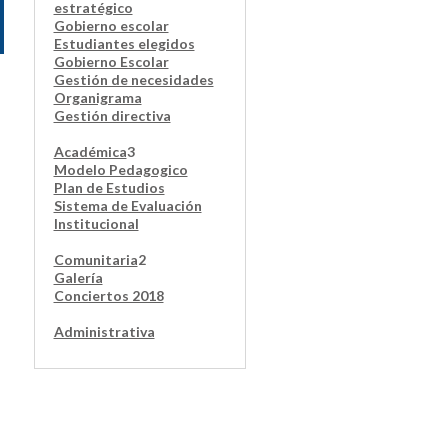
estratégico
Gobierno escolar
Estudiantes elegidos
Gobierno Escolar
Gestión de necesidades
Organigrama
Gestión directiva
Académica
3
Modelo Pedagogico
Plan de Estudios
Sistema de Evaluación
Institucional
Comunitaria
2
Galería
Conciertos 2018
Administrativa