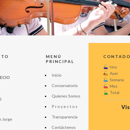
CTO
MENÚ
CONTADOR
PRINCIPAL
Hoy
Ayer
Inicio
LECIO
Semana
Conservatorio
Mes
Total
Quienes Somos
o
P r o y e c t o s
Vis
Transparencia
n Jorge
Contáctenos