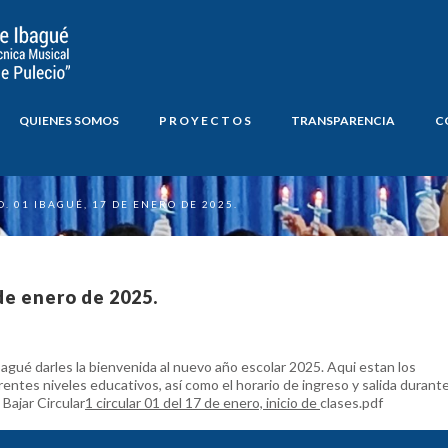
QUIENES SOMOS
P R O Y E C T O S
TRANSPARENCIA
C
. 01 IBAGUÉ, 17 DE ENERO DE 2025.
 de enero de 2025.
bagué darles la bienvenida al nuevo año escolar 2025. Aqui estan los
erentes niveles educativos, así como el horario de ingreso y salida durant
 Bajar Circular
1 circular 01 del 17 de enero, inicio de
clases.pdf