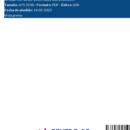
Tamaño:
675.35 kb
- Formato:
PDF
- Éxitos:
638
Fecha de añadido:
14-05-2025
Vista previa