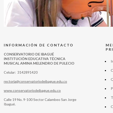
INFORMACIÓN DE CONTACTO
ME
PR
CONSERVATORIO DE IBAGUÉ
INSTITUCIÓN EDUCATIVA TÉCNICA
I
MUSICAL AMINA MELENDRO DE PULECIO
C
Celular: 3142891420
Q
rectoria@conservatoriodeibague.edu.co
P
www.conservatoriodeibague.edu.co
T
Calle 19 No. 9-100 Sector Calambeo San Jorge
Ibagué.
C