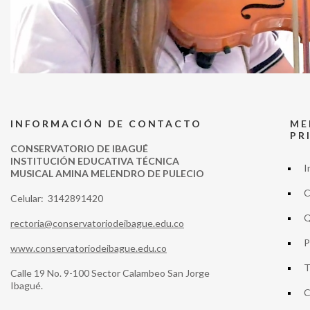
INFORMACIÓN DE CONTACTO
ME
PR
CONSERVATORIO DE IBAGUÉ
INSTITUCIÓN EDUCATIVA TÉCNICA
I
MUSICAL AMINA MELENDRO DE PULECIO
C
Celular: 3142891420
Q
rectoria@conservatoriodeibague.edu.co
P
www.conservatoriodeibague.edu.co
T
Calle 19 No. 9-100 Sector Calambeo San Jorge
Ibagué.
C