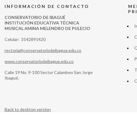
INFORMACIÓN DE CONTACTO
ME
PR
CONSERVATORIO DE IBAGUÉ
INSTITUCIÓN EDUCATIVA TÉCNICA
I
MUSICAL AMINA MELENDRO DE PULECIO
C
Celular: 3142891420
Q
rectoria@conservatoriodeibague.edu.co
P
www.conservatoriodeibague.edu.co
T
Calle 19 No. 9-100 Sector Calambeo San Jorge
Ibagué.
C
Back to desktop version