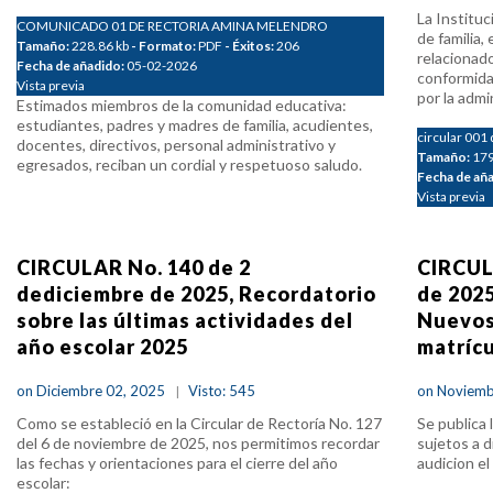
La Instituc
COMUNICADO 01 DE RECTORIA AMINA MELENDRO
de familia,
Tamaño:
228.86 kb
- Formato:
PDF
- Éxitos:
206
relacionado
Fecha de añadido:
05-02-2026
conformida
Vista previa
por la admi
Estimados miembros de la comunidad educativa:
estudiantes, padres y madres de familia, acudientes,
circular 001
docentes, directivos, personal administrativo y
Tamaño:
179
egresados, reciban un cordial y respetuoso saludo.
Fecha de añ
Vista previa
CIRCULAR No. 140 de 2
CIRCUL
dediciembre de 2025, Recordatorio
de 2025
sobre las últimas actividades del
Nuevos 
año escolar 2025
matrícu
on Diciembre 02, 2025
Visto: 545
on Noviemb
Como se estableció en la Circular de Rectoría No. 127
Se publica 
del 6 de noviembre de 2025, nos permitimos recordar
sujetos a d
las fechas y orientaciones para el cierre del año
audicion e
escolar: