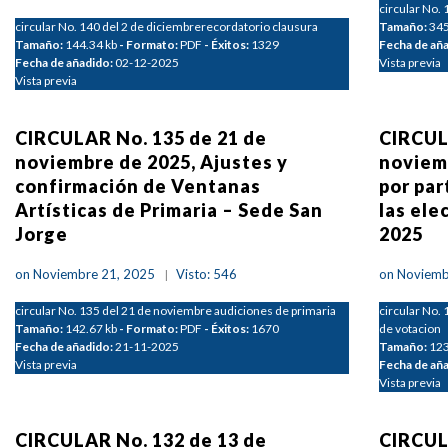
circular No.
circular No. 140 del 2 de diciembrerecordatorio clausura
Tamaño:
345
Tamaño:
144.34 kb
- Formato:
PDF
- Éxitos:
1329
Fecha de añ
Fecha de añadido:
02-12-2025
Vista previa
Vista previa
CIRCULAR No. 135 de 21 de
CIRCUL
noviembre de 2025, Ajustes y
noviem
confirmación de Ventanas
por par
Artísticas de Primaria – Sede San
las ele
Jorge
2025
on Noviembre 21, 2025
Visto: 546
on Noviemb
circular No. 135 del 21 de noviembre audiciones de primaria
circular No.
Tamaño:
142.67 kb
- Formato:
PDF
- Éxitos:
1670
de votacion
Fecha de añadido:
21-11-2025
Tamaño:
123
Vista previa
Fecha de añ
Vista previa
CIRCULAR No. 132 de 13 de
CIRCUL