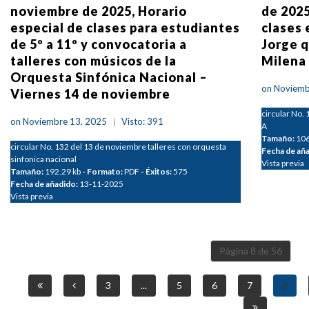
noviembre de 2025, Horario
de 2025
especial de clases para estudiantes
clases 
de 5º a 11º y convocatoria a
Jorge q
talleres con músicos de la
Milena
Orquesta Sinfónica Nacional –
on Noviemb
Viernes 14 de noviembre
circular No.
on Noviembre 13, 2025
Visto: 391
A
Tamaño:
106
circular No. 132 del 13 de noviembre talleres con orquesta
Fecha de añ
sinfonica nacional
Vista previa
Tamaño:
192.29 kb
- Formato:
PDF
- Éxitos:
575
Fecha de añadido:
13-11-2025
Vista previa
Página 8 de 56
3
...
5
6
7
8