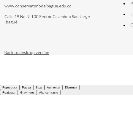
P
www.conservatoriodeibague.edu.co
T
Calle 19 No. 9-100 Sector Calambeo San Jorge
Ibagué.
C
Back to desktop version