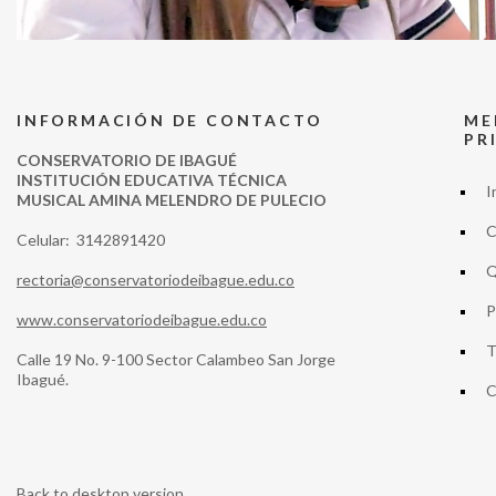
INFORMACIÓN DE CONTACTO
ME
PR
CONSERVATORIO DE IBAGUÉ
INSTITUCIÓN EDUCATIVA TÉCNICA
I
MUSICAL AMINA MELENDRO DE PULECIO
C
Celular: 3142891420
Q
rectoria@conservatoriodeibague.edu.co
P
www.conservatoriodeibague.edu.co
T
Calle 19 No. 9-100 Sector Calambeo San Jorge
Ibagué.
C
Back to desktop version