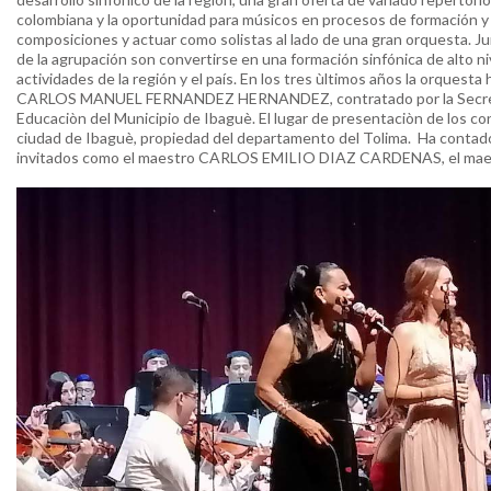
colombiana y la oportunidad para músicos en procesos de formación y
composiciones y actuar como solistas al lado de una gran orquesta. Jun
de la agrupación son convertirse en una formación sinfónica de alto n
actividades de la región y el país. En los tres ùltimos años la orquest
CARLOS MANUEL FERNANDEZ HERNANDEZ, contratado por la Secretari
Educaciòn del Municipio de Ibaguè. El lugar de presentaciòn de los con
ciudad de Ibaguè, propiedad del departamento del Tolima. Ha contad
invitados como el maestro CARLOS EMILIO DIAZ CARDENAS, el ma