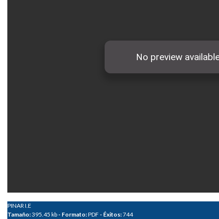
PINAR I.E
Tamaño:
395.45 kb
- Formato:
PDF
- Éxitos:
744