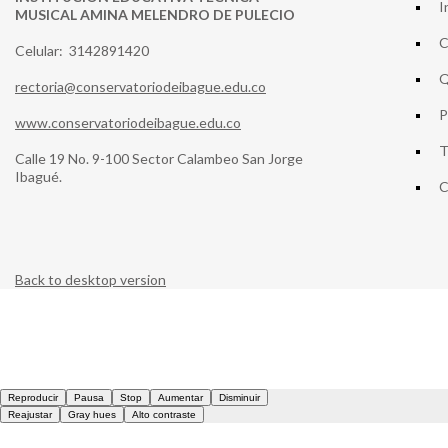
I
MUSICAL AMINA MELENDRO DE PULECIO
C
Celular: 3142891420
Q
rectoria@conservatoriodeibague.edu.co
P
www.conservatoriodeibague.edu.co
T
Calle 19 No. 9-100 Sector Calambeo San Jorge
Ibagué.
C
Back to desktop version