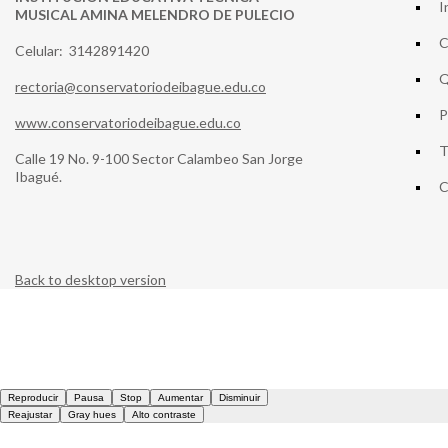
I
MUSICAL AMINA MELENDRO DE PULECIO
C
Celular: 3142891420
Q
rectoria@conservatoriodeibague.edu.co
P
www.conservatoriodeibague.edu.co
T
Calle 19 No. 9-100 Sector Calambeo San Jorge
Ibagué.
C
Back to desktop version