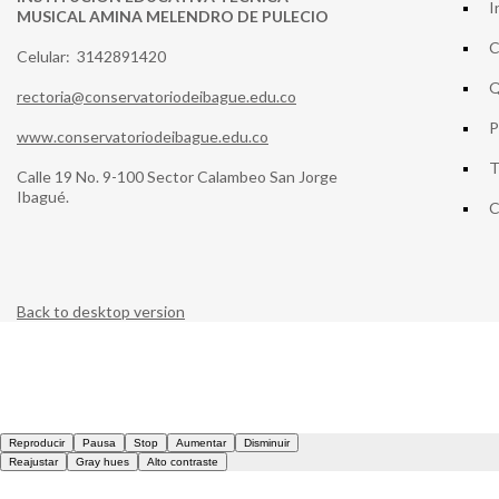
I
MUSICAL AMINA MELENDRO DE PULECIO
C
Celular: 3142891420
Q
rectoria@conservatoriodeibague.edu.co
P
www.conservatoriodeibague.edu.co
T
Calle 19 No. 9-100 Sector Calambeo San Jorge
Ibagué.
C
Back to desktop version