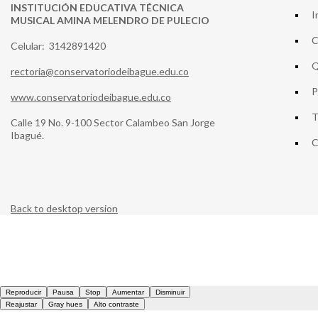
INSTITUCIÓN EDUCATIVA TÉCNICA
I
MUSICAL AMINA MELENDRO DE PULECIO
C
Celular: 3142891420
Q
rectoria@conservatoriodeibague.edu.co
P
www.conservatoriodeibague.edu.co
T
Calle 19 No. 9-100 Sector Calambeo San Jorge
Ibagué.
C
Back to desktop version