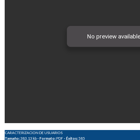
CARACTERIZACION DE USUARIOS
Tamaño:
383.13 kb
- Formato:
PDF
- Éxitos:
585