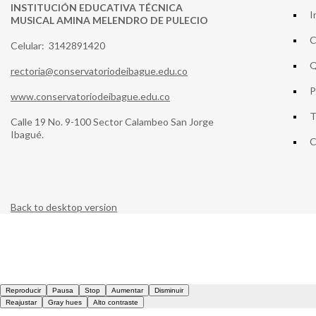
INSTITUCIÓN EDUCATIVA TÉCNICA
I
MUSICAL AMINA MELENDRO DE PULECIO
C
Celular: 3142891420
Q
rectoria@conservatoriodeibague.edu.co
P
www.conservatoriodeibague.edu.co
T
Calle 19 No. 9-100 Sector Calambeo San Jorge
Ibagué.
C
Back to desktop version