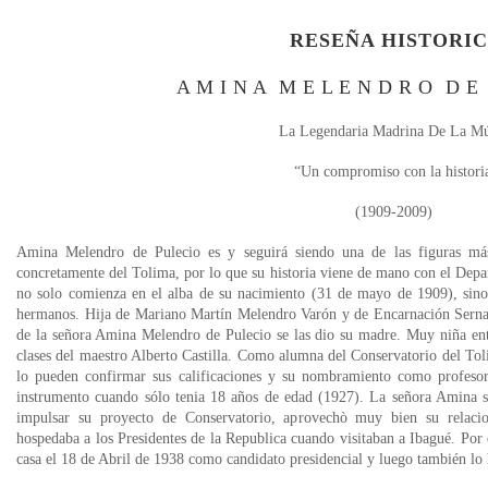
RESEÑA HISTORI
A M I N A M E L E N D R O D E 
La Legendaria Madrina De La Mú
“Un compromiso con la histori
(1909-2009)
Amina Melendro de Pulecio es y seguirá siendo una de las figuras más
concretamente del Tolima, por lo que su historia viene de mano con el Depar
no solo comienza en el alba de su nacimiento (31 de mayo de 1909), sino
hermanos. Hija de Mariano Martín Melendro Varón y de Encarnación Serna 
de la señora Amina Melendro de Pulecio se las dio su madre. Muy niña ent
clases del maestro Alberto Castilla. Como alumna del Conservatorio del Tol
lo pueden confirmar sus calificaciones y su nombramiento como profesor
instrumento cuando sólo tenia 18 años de edad (1927). La señora Amina s
impulsar su proyecto de Conservatorio, aprovechò muy bien su relacione
hospedaba a los Presidentes de la Republica cuando visitaban a Ibagué. Por
casa el 18 de Abril de 1938 como candidato presidencial y luego también lo