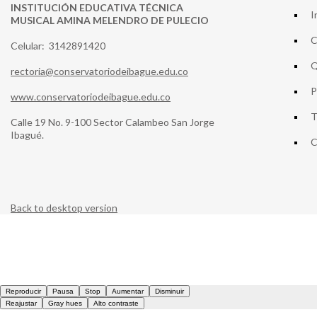
INSTITUCIÓN EDUCATIVA TÉCNICA
I
MUSICAL AMINA MELENDRO DE PULECIO
C
Celular: 3142891420
Q
rectoria@conservatoriodeibague.edu.co
P
www.conservatoriodeibague.edu.co
T
Calle 19 No. 9-100 Sector Calambeo San Jorge
Ibagué.
C
Back to desktop version