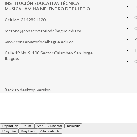
INSTITUCIÓN EDUCATIVA TÉCNICA
I
MUSICAL AMINA MELENDRO DE PULECIO
C
Celular: 3142891420
Q
rectoria@conservatoriodeibague.edu.co
P
www.conservatoriodeibague.edu.co
T
Calle 19 No. 9-100 Sector Calambeo San Jorge
Ibagué.
C
Back to desktop version