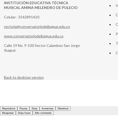
INSTITUCIÓN EDUCATIVA TÉCNICA
I
MUSICAL AMINA MELENDRO DE PULECIO
C
Celular: 3142891420
Q
rectoria@conservatoriodeibague.edu.co
P
www.conservatoriodeibague.edu.co
T
Calle 19 No. 9-100 Sector Calambeo San Jorge
Ibagué.
C
Back to desktop version