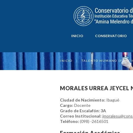
INICIO
CONSERVATORIO
INICIO
|
TALENTO HUMANO (FUNCI
MORALES URREA JEYCEL
Ciudad de Nacimiento:
Ibagué
Cargo:
Docente
Grado de Escalafón: 3A
Correo Institucional:
jmoralesu@cons
Teléfono:
(098) -2616501