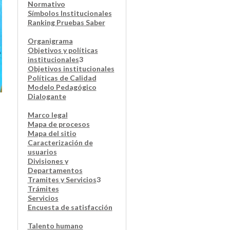
Normativo
Símbolos Institucionales
Ranking Pruebas Saber
Organigrama
Objetivos y políticas
institucionales
3
Objetivos institucionales
Políticas de Calidad
Modelo Pedagógico
Dialogante
Marco legal
Mapa de procesos
Mapa del sitio
Caracterización de
usuarios
Divisiones y
Departamentos
Tramites y Servicios
3
Trámites
Servicios
Encuesta de satisfacción
Talento humano