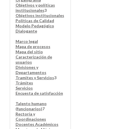
Objetivos y políticas
institucionales
3
Objetivos institucionales
Políticas de Calidad
Modelo Pedagógico
Dialogante
Marco legal
Mapa de procesos
Mapa del sitio
Caracterización de
usuarios
Divisiones y
Departamentos
Tramites y Servicios
3
Trámites
Servicios
Encuesta de satisfacción
Talento humano
(funcionarios)
7
Rectoría y
Coordinaciones
Docentes Académicos