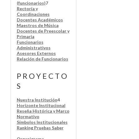
(funcionarios)
7
Rectoría y
Coordinaciones
Docentes Académicos
Maestros de Música
Docentes de Preescolar y
Primaria
Funcionarios
Administrativos
Asesores Externos
Relación de Funcionarios
P R O Y E C T O
S
Nuestra Institución
4
Horizonte Institucional
Reseña Histórica y Marco
Normativo
Símbolos Institucionales
Ranking Pruebas Saber
Organigrama