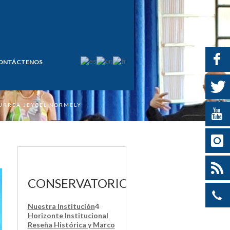
ONTÁCTENOS
URREA JEYCEL NORMELY
CONSERVATORIO
Nuestra Institución
4
Horizonte Institucional
Reseña Histórica y Marco