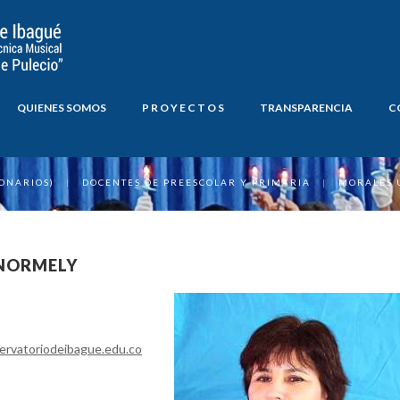
QUIENES SOMOS
P R O Y E C T O S
TRANSPARENCIA
C
ONARIOS)
|
DOCENTES DE PREESCOLAR Y PRIMARIA
|
MORALES 
 NORMELY
ervatoriodeibague.edu.co