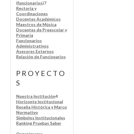
(funcionarios)
7
Rectoría y
Coordinaciones
Docentes Académicos
Maestros de Música
Docentes de Preescolar y
Primaria
Funcionarios
Administrativos
Asesores Externos
Relación de Funcionarios
P R O Y E C T O
S
Nuestra Institución
4
Horizonte Institucional
Reseña Histórica y Marco
Normativo
Símbolos Institucionales
Ranking Pruebas Saber
Organigrama