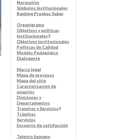
Normativo
Símbolos Institucionales
Ranking Pruebas Saber
Organigrama
Objetivos y políticas
institucionales
3
Objetivos institucionales
Políticas de Calidad
Modelo Pedagógico
Dialogante
Marco legal
Mapa de procesos
Mapa del sitio
Caracterización de
usuarios
Divisiones y
Departamentos
Tramites y Servicios
3
Trámites
Servicios
Encuesta de satisfacción
Talento humano