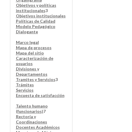
Objetivos y políticas
institucionales
3
Objetivos institucionales
Políticas de Calidad
Modelo Pedagógico
Dialogante
Marco legal
Mapa de procesos
Mapa del sitio
Caracterización de
usuarios
Divisiones y
Departamentos
Tramites y Servicios
3
Trámites
Servicios
Encuesta de satisfacción
Talento humano
(funcionarios)
7
Rectoría y
Coordinaciones
Docentes Académicos