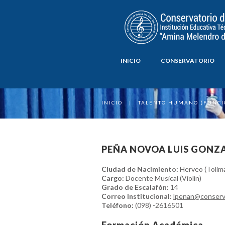
INICIO
CONSERVATORIO
INICIO
|
TALENTO HUMANO (FUNCI
PEÑA NOVOA LUIS GONZ
Ciudad de Nacimiento:
Herveo (Tolim
Cargo:
Docente Musical (Violín)
Grado de Escalafón:
14
Correo Institucional:
lpenan@conserv
Teléfono:
(098) -2616501