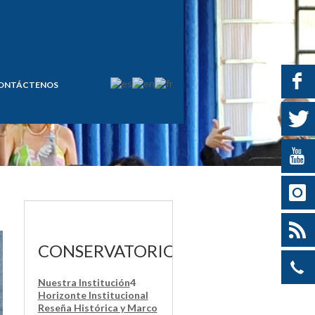
ONTÁCTENOS
O
CONSERVATORIO
Nuestra Institución
4
Horizonte Institucional
Reseña Histórica y Marco