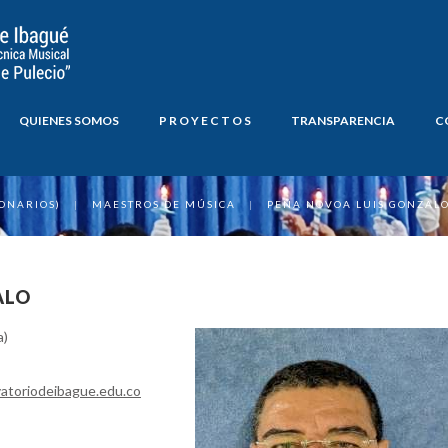
QUIENES SOMOS
P R O Y E C T O S
TRANSPARENCIA
C
ONARIOS)
|
MAESTROS DE MÚSICA
|
PEÑA NOVOA LUIS GONZAL
ALO
a)
atoriodeibague.edu.co