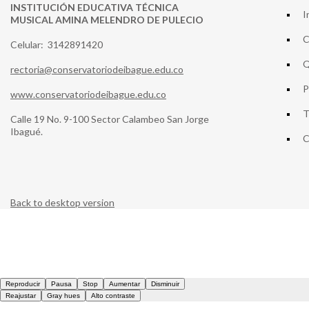
INSTITUCIÓN EDUCATIVA TÉCNICA
I
MUSICAL AMINA MELENDRO DE PULECIO
C
Celular: 3142891420
Q
rectoria@conservatoriodeibague.edu.co
P
www.conservatoriodeibague.edu.co
T
Calle 19 No. 9-100 Sector Calambeo San Jorge
Ibagué.
C
Back to desktop version