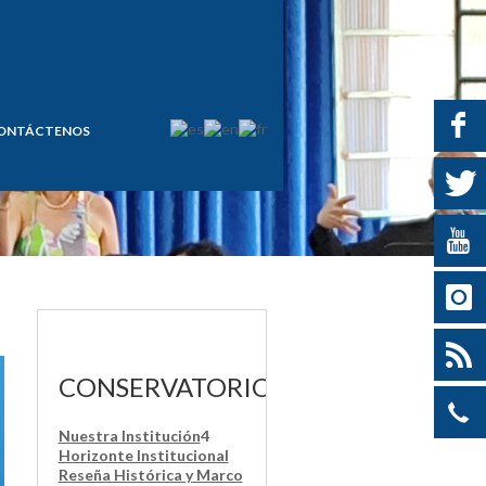
ONTÁCTENOS
CONSERVATORIO
Nuestra Institución
4
Horizonte Institucional
Reseña Histórica y Marco