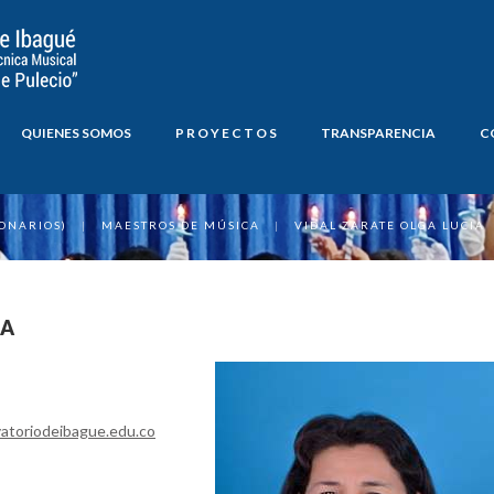
QUIENES SOMOS
P R O Y E C T O S
TRANSPARENCIA
C
ONARIOS)
|
MAESTROS DE MÚSICA
|
VIDAL ZARATE OLGA LUCIA
IA
atoriodeibague.edu.co