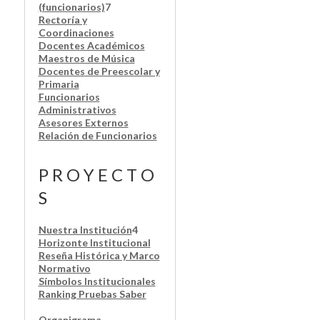
(funcionarios)
7
Rectoría y
Coordinaciones
Docentes Académicos
Maestros de Música
Docentes de Preescolar y
Primaria
Funcionarios
Administrativos
Asesores Externos
Relación de Funcionarios
P R O Y E C T O
S
Nuestra Institución
4
Horizonte Institucional
Reseña Histórica y Marco
Normativo
Símbolos Institucionales
Ranking Pruebas Saber
Organigrama