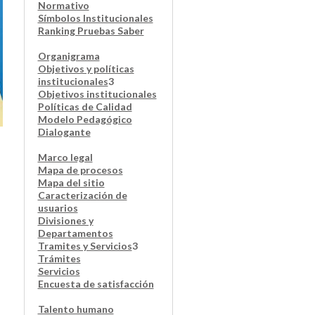
Normativo
Símbolos Institucionales
Ranking Pruebas Saber
Organigrama
Objetivos y políticas
institucionales
3
Objetivos institucionales
Políticas de Calidad
Modelo Pedagógico
Dialogante
Marco legal
Mapa de procesos
Mapa del sitio
Caracterización de
usuarios
Divisiones y
Departamentos
Tramites y Servicios
3
Trámites
Servicios
Encuesta de satisfacción
Talento humano