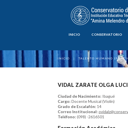
INICIO
CONSERVATORIO
INICIO
|
TALENTO HUMANO (FUNCI
VIDAL ZARATE OLGA LUC
Ciudad de Nacimiento:
Ibagué
Cargo:
Docente Musical (Violín)
Grado de Escalafón:
14
Correo Institucional:
ovidalz@conserv
Teléfono:
(098) -2616501