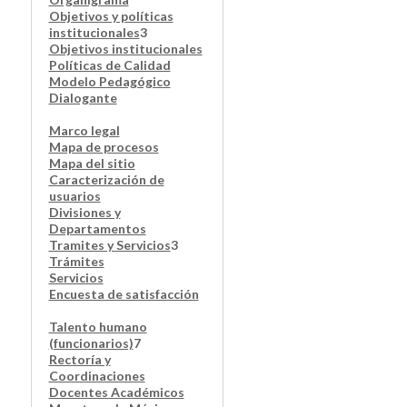
Objetivos y políticas
institucionales
3
Objetivos institucionales
Políticas de Calidad
Modelo Pedagógico
Dialogante
Marco legal
Mapa de procesos
Mapa del sitio
Caracterización de
usuarios
Divisiones y
Departamentos
Tramites y Servicios
3
Trámites
Servicios
Encuesta de satisfacción
Talento humano
(funcionarios)
7
Rectoría y
Coordinaciones
Docentes Académicos