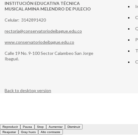
INSTITUCIÓN EDUCATIVA TÉCNICA
I
MUSICAL AMINA MELENDRO DE PULECIO
C
Celular: 3142891420
Q
rectoria@conservatoriodeibague.edu.co
P
www.conservatoriodeibague.edu.co
T
Calle 19 No. 9-100 Sector Calambeo San Jorge
Ibagué.
C
Back to desktop version