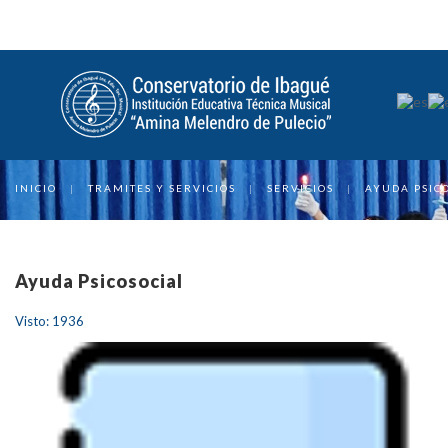
INICIO
|
TRAMITES Y SERVICIOS
|
SERVICIOS
|
AYUDA PSIC
Ayuda Psicosocial
Visto: 1936