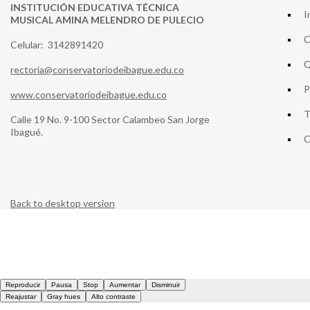
INSTITUCIÓN EDUCATIVA TÉCNICA
I
MUSICAL AMINA MELENDRO DE PULECIO
C
Celular: 3142891420
Q
rectoria@conservatoriodeibague.edu.co
P
www.conservatoriodeibague.edu.co
T
Calle 19 No. 9-100 Sector Calambeo San Jorge
Ibagué.
C
Back to desktop version